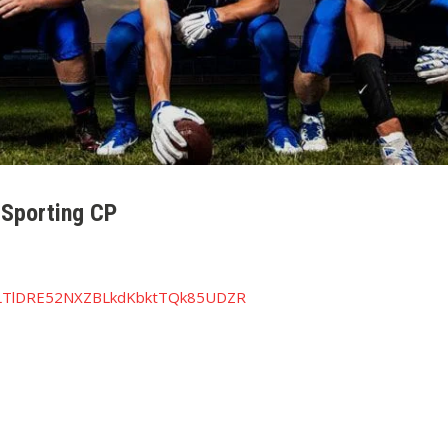
v Sporting CP
FoLTlDRE52NXZBLkdKbktTQk85UDZR