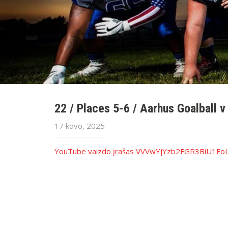
22 / Places 5-6 / Aarhus Goalball 
17 kovo, 2025
YouTube vaizdo įrašas VVVwYjYzb2FGR3BiU1