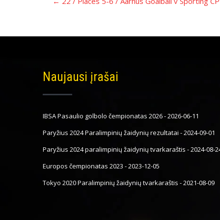
←
22 / Places 5-6 / Aarhus Goalball v Sporting CP
navigacija
Naujausi įrašai
IBSA Pasaulio golbolo čempionatas 2026
-
2026-06-11
Paryžius 2024 Paralimpinių žaidynių rezultatai
-
2024-09-01
Paryžius 2024 paralimpinių žaidynių tvarkaraštis
-
2024-08-2
Europos čempionatas 2023
-
2023-12-05
Tokyo 2020 Paralimpinių žaidynių tvarkaraštis
-
2021-08-09