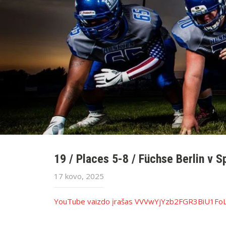
19 / Places 5-8 / Füchse Berlin v S
17 kovo, 2025
YouTube vaizdo įrašas VVVwYjYzb2FGR3BiU1