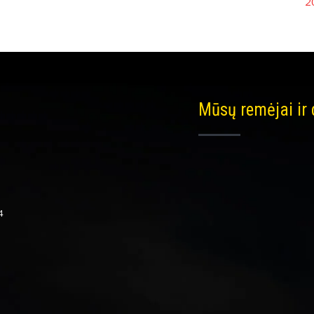
2
Mūsų remėjai ir
4