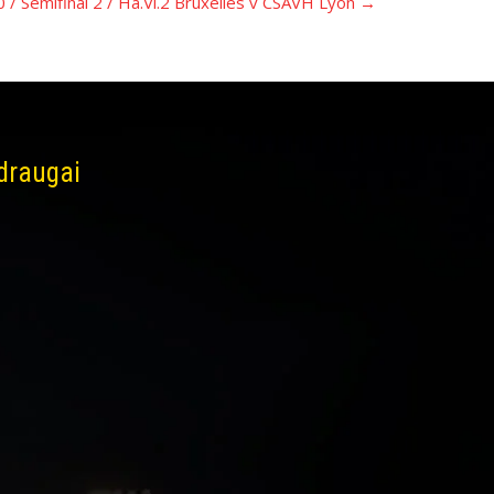
0 / Semifinal 2 / Ha.Vi.2 Bruxelles v CSAVH Lyon
→
 draugai