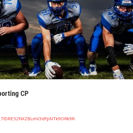
porting CP
FoLTlDRE52NXZBLmV3dFpNTk9ORk9R