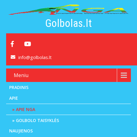
Golbolas.lt
info@golbolas.lt
Meniu
PRADINIS
APIE
APIE NGA
GOLBOLO TAISYKLĖS
NAUJIENOS