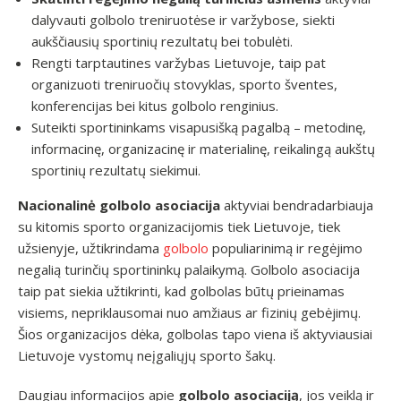
dalyvauti golbolo treniruotėse ir varžybose, siekti
aukščiausių sportinių rezultatų bei tobulėti.
Rengti tarptautines varžybas Lietuvoje, taip pat
organizuoti treniruočių stovyklas, sporto šventes,
konferencijas bei kitus golbolo renginius.
Suteikti sportininkams visapusišką pagalbą – metodinę,
informacinę, organizacinę ir materialinę, reikalingą aukštų
sportinių rezultatų siekimui.
Nacionalinė golbolo asociacija
aktyviai bendradarbiauja
su kitomis sporto organizacijomis tiek Lietuvoje, tiek
užsienyje, užtikrindama
golbolo
populiarinimą ir regėjimo
negalią turinčių sportininkų palaikymą. Golbolo asociacija
taip pat siekia užtikrinti, kad golbolas būtų prieinamas
visiems, nepriklausomai nuo amžiaus ar fizinių gebėjimų.
Šios organizacijos dėka, golbolas tapo viena iš aktyviausiai
Lietuvoje vystomų neįgaliųjų sporto šakų.
Daugiau informacijos apie
golbolo asociaciją
, jos veiklą ir