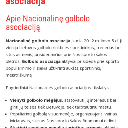
asociacija
Apie Nacionalinę golbolo
asociaciją
Nacionalinė golbolo asociacija
įkurta 2012 m. kovo 5 d. Ji
vienija Lietuvos golbolo rinktinės sportininkus, trenerius bei
kitus asmenis, prisidedančius prie šios sporto šakos
plėtros.
Golbolo asociacija
aktyviai prisideda prie sporto
populiarinimo ir siekia užtikrinti aukštą sportininkų
meistriškumą.
Pagrindiniai Nacionalinės golbolo asociacijos tikslai yra:
Vienyti golbolo mėgėjus
, atstovauti jų interesus bei
ginti jų teises tiek Lietuvoje, tiek tarptautiniu mastu.
Populiarinti golbolą visuomenėje, organizuojant įvairias
iniciatyvas, skirtas šios sporto šakos žinomumui didinti.
Skatinti regėjimo negalią turinčius asmenis
aktyviai