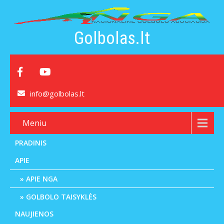
Golbolas.lt
info@golbolas.lt
Meniu
PRADINIS
APIE
APIE NGA
GOLBOLO TAISYKLĖS
NAUJIENOS