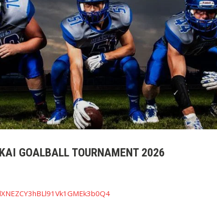
AKAI GOALBALL TOURNAMENT 2026
NllXNEZCY3hBLl91Vk1GMEk3b0Q4