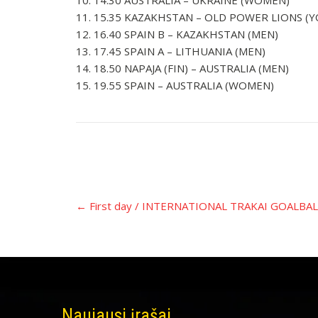
10. 14.30 AUSTRALIA – UKRAINE (WOMEN)
11. 15.35 KAZAKHSTAN – OLD POWER LIONS (
12. 16.40 SPAIN B – KAZAKHSTAN (MEN)
13. 17.45 SPAIN A – LITHUANIA (MEN)
14. 18.50 NAPAJA (FIN) – AUSTRALIA (MEN)
15. 19.55 SPAIN – AUSTRALIA (WOMEN)
Įrašo
←
First day / INTERNATIONAL TRAKAI GOALB
navigacija
Naujausi įrašai