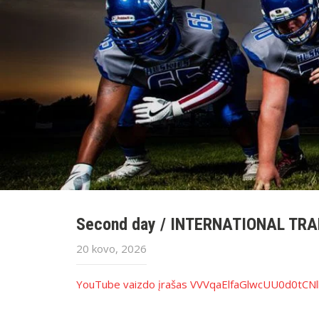
Second day / INTERNATIONAL TR
20 kovo, 2026
YouTube vaizdo įrašas VVVqaElfaGlwcUU0d0tC