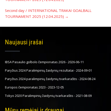
Second day / INTERNATIONAL TRAKAI GOALBALL
TOURNAMENT 2025 (12.04.2025)
→
Naujausi įrašai
IBSA Pasaulio golbolo čempionatas 2026
-
2026-06-11
Paryžius 2024 Paralimpinių žaidynių rezultatai
-
2024-09-01
Paryžius 2024 paralimpinių žaidynių tvarkaraštis
-
2024-08-24
Europos čempionatas 2023
-
2023-12-05
Tokyo 2020 Paralimpinių žaidynių tvarkaraštis
-
2021-08-09
Mūsų remėjai ir draugai