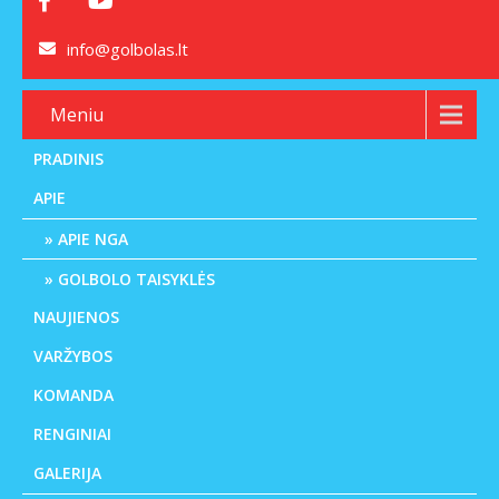
info@golbolas.lt
Meniu
PRADINIS
APIE
APIE NGA
GOLBOLO TAISYKLĖS
NAUJIENOS
VARŽYBOS
KOMANDA
RENGINIAI
GALERIJA