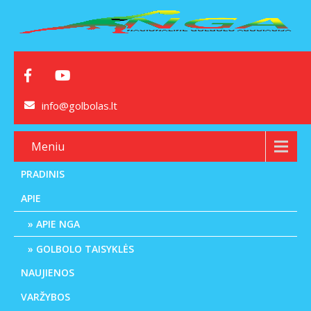
info@golbolas.lt
Meniu
PRADINIS
APIE
APIE NGA
GOLBOLO TAISYKLĖS
NAUJIENOS
VARŽYBOS