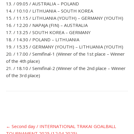
13. / 09.05 / AUSTRALIA – POLAND
14. / 10.10 / LITHUANIA – SOUTH KOREA
15. / 11.15 / LITHUANIA (YOUTH) – GERMANY (YOUTH)
16. / 12.20 / NAPAJA (FIN) – AUSTRALIA
17. / 13.25 / SOUTH KOREA – GERMANY
18. / 14.30 / POLAND – LITHUANIA
19. / 15.35 / GERMANY (YOUTH) – LITHUANIA (YOUTH)
20. / 17.00 / Semifinal-1 (Winner of the 1st place – Winner
of the 4th place)
21. / 18.10 / Semifinal-2 (Winner of the 2nd place – Winner
of the 3rd place)
Įrašo
←
Second day / INTERNATIONAL TRAKAI GOALBALL
navigacija
TOURNAMENT 2025 (12.04.2025)