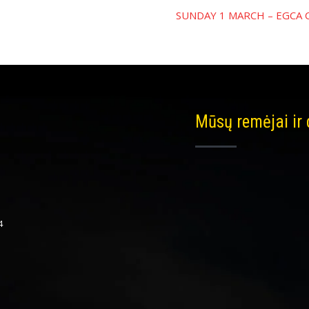
SUNDAY 1 MARCH – EGCA
Mūsų remėjai ir
4