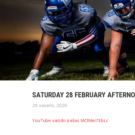
SATURDAY 28 FEBRUARY AFTERN
20 vasario, 2026
YouTube vaizdo įrašas MClMei7EbLc