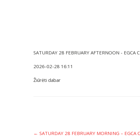
SATURDAY 28 FEBRUARY AFTERNOON - EGCA 
2026-02-28 16:11
Žiūrėti dabar
Įrašo
←
SATURDAY 28 FEBRUARY MORNING – EGCA 
navigacija