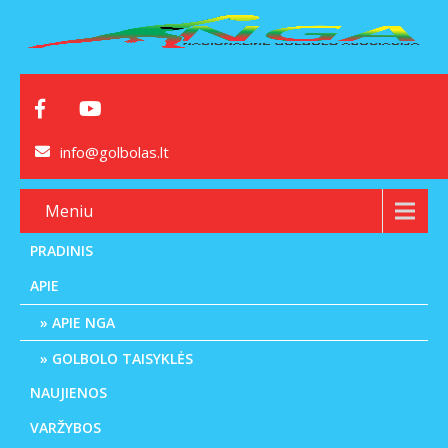
info@golbolas.lt
Meniu
PRADINIS
APIE
APIE NGA
GOLBOLO TAISYKLĖS
NAUJIENOS
VARŽYBOS