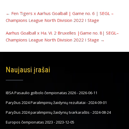
Įrašo
←
Fen Tigers x Aarhus Goalball | Game no. 6 | SEGL –
navigacija
Champions League North Division 2022 I Stage
Aarhus Goalball x Ha. Vi. 2 Bruxelles |Game no. 8| SEGL–
Champions League North Division 2022 I Stage
→
Naujausi įrašai
IBSA Pasaulio golbolo čempionatas 2026
-
2026-06-11
Paryžius 2024 Paralimpinių žaidynių rezultatai
-
2024-09-01
Paryžius 2024 paralimpinių žaidynių tvarkaraštis
-
2024-08-24
Europos čempionatas 2023
-
2023-12-05