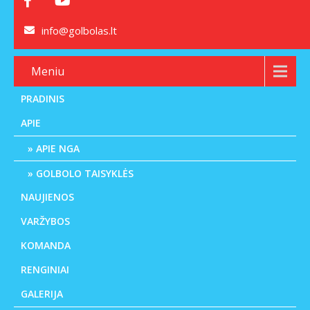
info@golbolas.lt
Meniu
PRADINIS
APIE
APIE NGA
GOLBOLO TAISYKLĖS
NAUJIENOS
VARŽYBOS
KOMANDA
RENGINIAI
GALERIJA