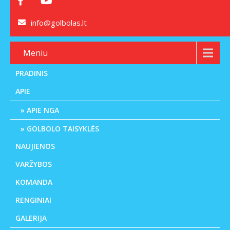
info@golbolas.lt
Meniu
PRADINIS
APIE
APIE NGA
GOLBOLO TAISYKLĖS
NAUJIENOS
VARŽYBOS
KOMANDA
RENGINIAI
GALERIJA