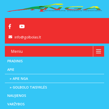
info@golbolas.lt
Meniu
PRADINIS
APIE
APIE NGA
GOLBOLO TAISYKLĖS
NAUJIENOS
VARŽYBOS