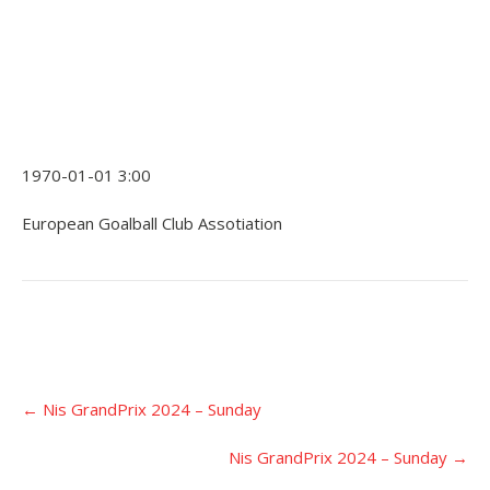
1970-01-01 3:00
European Goalball Club Assotiation
Įrašo
←
Nis GrandPrix 2024 – Sunday
navigacija
Nis GrandPrix 2024 – Sunday
→