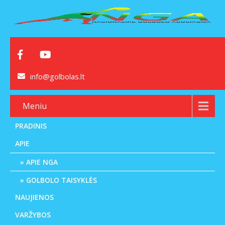
info@golbolas.lt
Meniu
PRADINIS
APIE
APIE NGA
GOLBOLO TAISYKLĖS
NAUJIENOS
VARŽYBOS