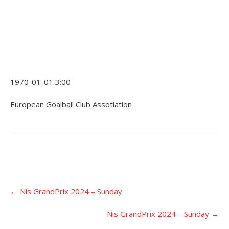
1970-01-01 3:00
European Goalball Club Assotiation
Įrašo
←
Nis GrandPrix 2024 – Sunday
navigacija
Nis GrandPrix 2024 – Sunday
→