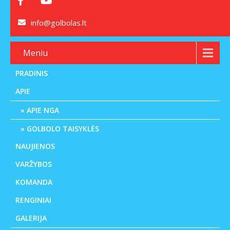
info@golbolas.lt
Meniu
PRADINIS
APIE
APIE NGA
GOLBOLO TAISYKLĖS
NAUJIENOS
VARŽYBOS
KOMANDA
RENGINIAI
GALERIJA