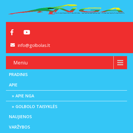
info@golbolas.lt
Meniu
PRADINIS
APIE
APIE NGA
GOLBOLO TAISYKLĖS
NAUJIENOS
VARŽYBOS