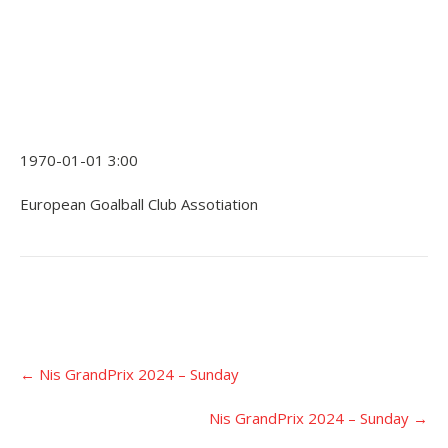
1970-01-01 3:00
European Goalball Club Assotiation
Įrašo
←
Nis GrandPrix 2024 – Sunday
navigacija
Nis GrandPrix 2024 – Sunday
→