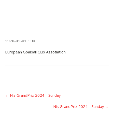
1970-01-01 3:00
European Goalball Club Assotiation
Įrašo
←
Nis GrandPrix 2024 – Sunday
navigacija
Nis GrandPrix 2024 – Sunday
→