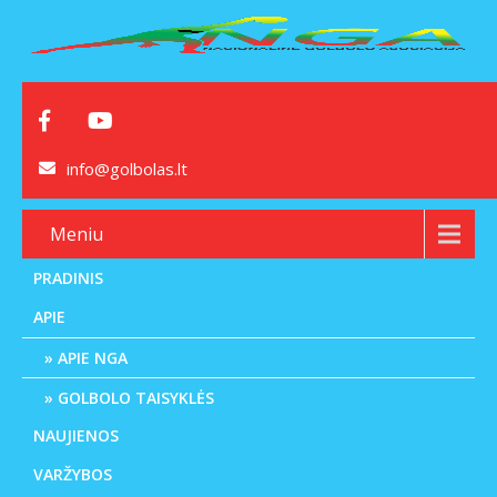
info@golbolas.lt
Meniu
PRADINIS
APIE
APIE NGA
GOLBOLO TAISYKLĖS
NAUJIENOS
VARŽYBOS