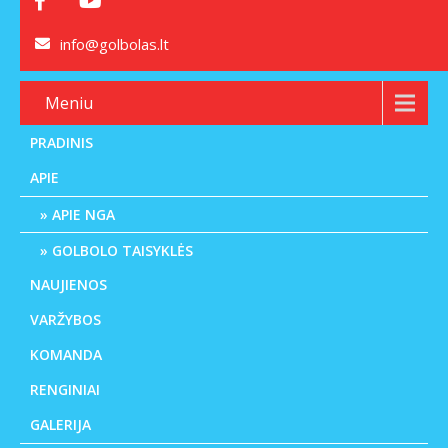
info@golbolas.lt
Meniu
PRADINIS
APIE
APIE NGA
GOLBOLO TAISYKLĖS
NAUJIENOS
VARŽYBOS
KOMANDA
RENGINIAI
GALERIJA