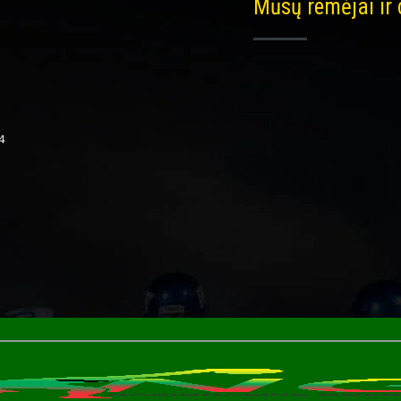
Mūsų remėjai ir
4