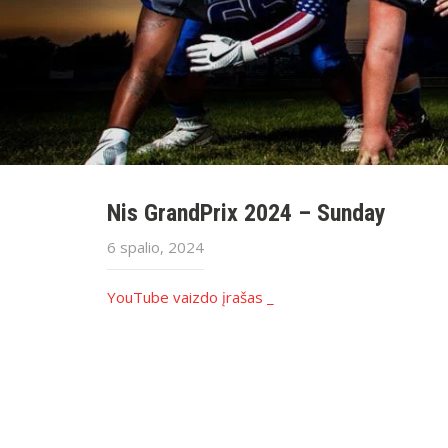
Nis GrandPrix 2024 – Sunday
6 spalio, 2024
YouTube vaizdo įrašas _