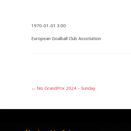
1970-01-01 3:00
European Goalball Club Assotiation
Įrašo
←
Nis GrandPrix 2024 – Sunday
navigacija