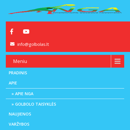
info@golbolas.lt
Meniu
PRADINIS
APIE
APIE NGA
GOLBOLO TAISYKLĖS
NAUJIENOS
VARŽYBOS