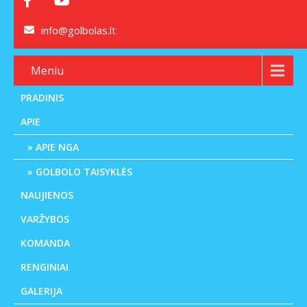
info@golbolas.lt
Meniu
PRADINIS
APIE
APIE NGA
GOLBOLO TAISYKLĖS
NAUJIENOS
VARŽYBOS
KOMANDA
RENGINIAI
GALERIJA