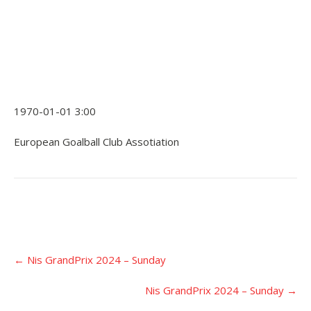
1970-01-01 3:00
European Goalball Club Assotiation
Įrašo
←
Nis GrandPrix 2024 – Sunday
navigacija
Nis GrandPrix 2024 – Sunday
→