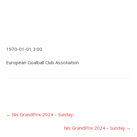
1970-01-01 3:00
European Goalball Club Assotiation
Įrašo
←
Nis GrandPrix 2024 – Sunday
navigacija
Nis GrandPrix 2024 – Sunday
→