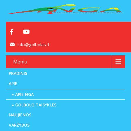
info@golbolas.lt
Meniu
PRADINIS
APIE
APIE NGA
GOLBOLO TAISYKLĖS
NAUJIENOS
VARŽYBOS