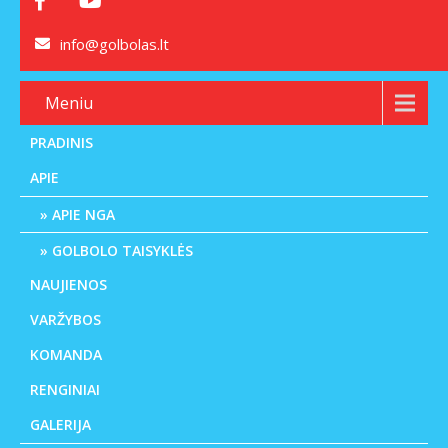
info@golbolas.lt
Meniu
PRADINIS
APIE
APIE NGA
GOLBOLO TAISYKLĖS
NAUJIENOS
VARŽYBOS
KOMANDA
RENGINIAI
GALERIJA