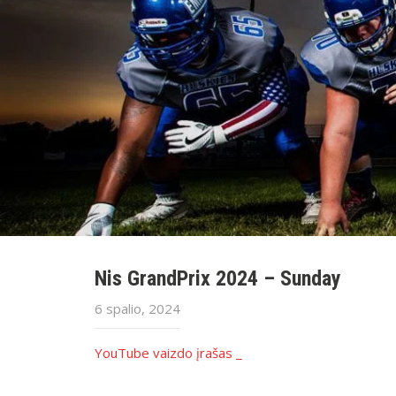
Nis GrandPrix 2024 – Sunday
6 spalio, 2024
YouTube vaizdo įrašas _