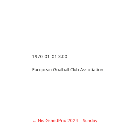
1970-01-01 3:00
European Goalball Club Assotiation
Įrašo
←
Nis GrandPrix 2024 – Sunday
navigacija