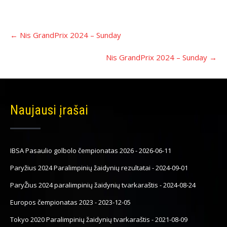
Įrašo
←
Nis GrandPrix 2024 – Sunday
navigacija
Nis GrandPrix 2024 – Sunday
→
Naujausi įrašai
IBSA Pasaulio golbolo čempionatas 2026
-
2026-06-11
Paryžius 2024 Paralimpinių žaidynių rezultatai
-
2024-09-01
ParyŽius 2024 paralimpinių žaidynių tvarkaraštis
-
2024-08-24
Europos čempionatas 2023
-
2023-12-05
Tokyo 2020 Paralimpinių žaidynių tvarkaraštis
-
2021-08-09