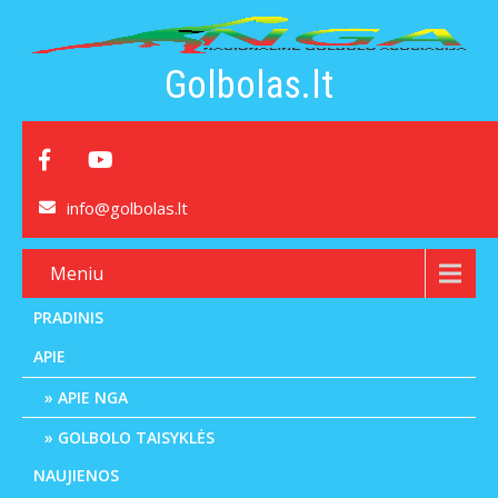
Golbolas.lt
info@golbolas.lt
Meniu
PRADINIS
APIE
APIE NGA
GOLBOLO TAISYKLĖS
NAUJIENOS