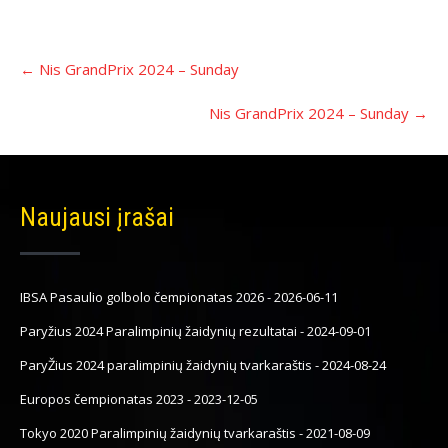
Įrašo
←
Nis GrandPrix 2024 – Sunday
navigacija
Nis GrandPrix 2024 – Sunday
→
Naujausi įrašai
IBSA Pasaulio golbolo čempionatas 2026
-
2026-06-11
Paryžius 2024 Paralimpinių žaidynių rezultatai
-
2024-09-01
ParyŽius 2024 paralimpinių žaidynių tvarkaraštis
-
2024-08-24
Europos čempionatas 2023
-
2023-12-05
Tokyo 2020 Paralimpinių žaidynių tvarkaraštis
-
2021-08-09