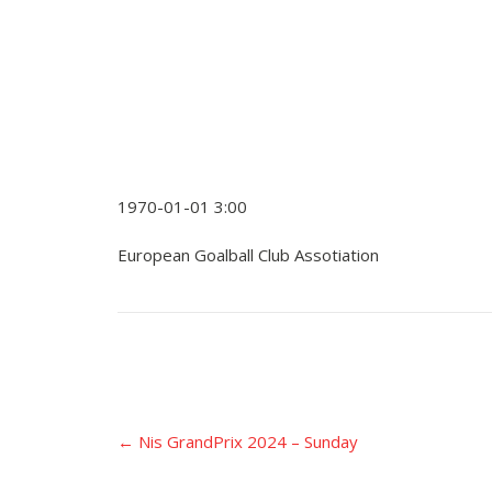
1970-01-01 3:00
European Goalball Club Assotiation
Įrašo
←
Nis GrandPrix 2024 – Sunday
navigacija