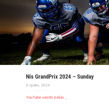
Nis GrandPrix 2024 – Sunday
6 spalio, 2024
YouTube vaizdo įrašas _