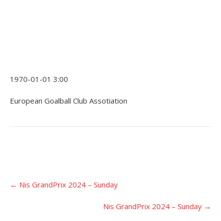
1970-01-01 3:00
European Goalball Club Assotiation
Įrašo
←
Nis GrandPrix 2024 – Sunday
navigacija
Nis GrandPrix 2024 – Sunday
→