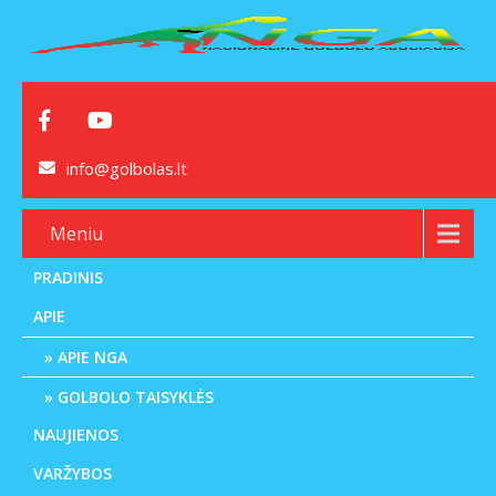
info@golbolas.lt
Meniu
PRADINIS
APIE
APIE NGA
GOLBOLO TAISYKLĖS
NAUJIENOS
VARŽYBOS