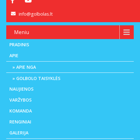
info@golbolas.lt
Meniu
PRADINIS
APIE
APIE NGA
GOLBOLO TAISYKLĖS
NAUJIENOS
VARŽYBOS
KOMANDA
RENGINIAI
GALERIJA