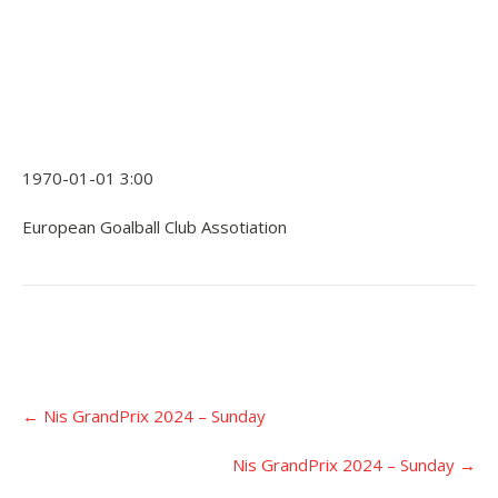
1970-01-01 3:00
European Goalball Club Assotiation
Įrašo
←
Nis GrandPrix 2024 – Sunday
navigacija
Nis GrandPrix 2024 – Sunday
→