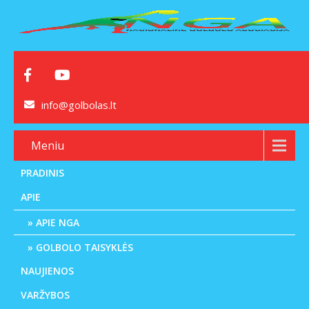
info@golbolas.lt
Meniu
PRADINIS
APIE
APIE NGA
GOLBOLO TAISYKLĖS
NAUJIENOS
VARŽYBOS