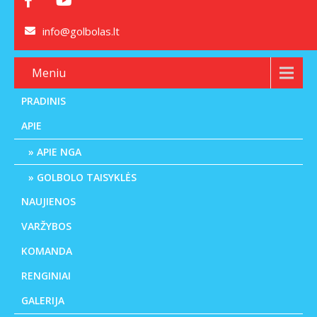
info@golbolas.lt
Meniu
PRADINIS
APIE
APIE NGA
GOLBOLO TAISYKLĖS
NAUJIENOS
VARŽYBOS
KOMANDA
RENGINIAI
GALERIJA