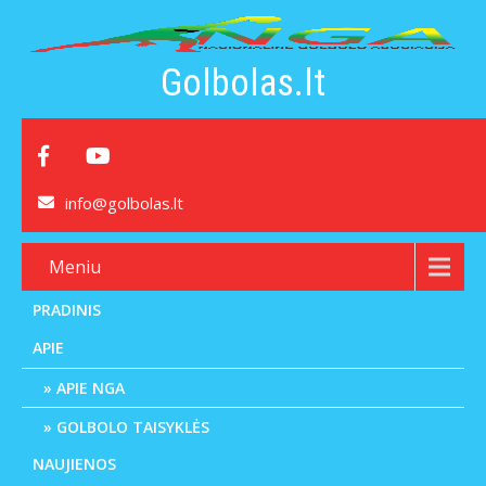
Golbolas.lt
info@golbolas.lt
Meniu
PRADINIS
APIE
APIE NGA
GOLBOLO TAISYKLĖS
NAUJIENOS