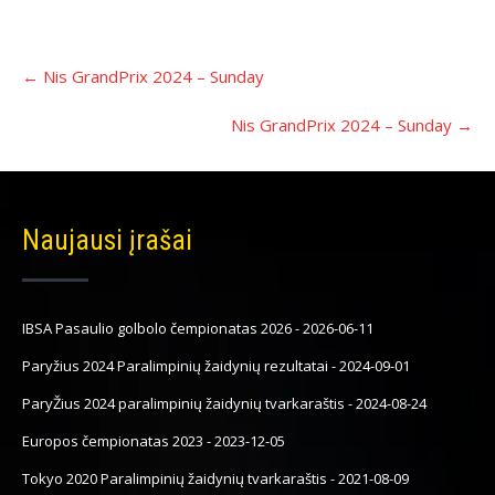
Įrašo
←
Nis GrandPrix 2024 – Sunday
navigacija
Nis GrandPrix 2024 – Sunday
→
Naujausi įrašai
IBSA Pasaulio golbolo čempionatas 2026
-
2026-06-11
Paryžius 2024 Paralimpinių žaidynių rezultatai
-
2024-09-01
ParyŽius 2024 paralimpinių žaidynių tvarkaraštis
-
2024-08-24
Europos čempionatas 2023
-
2023-12-05
Tokyo 2020 Paralimpinių žaidynių tvarkaraštis
-
2021-08-09