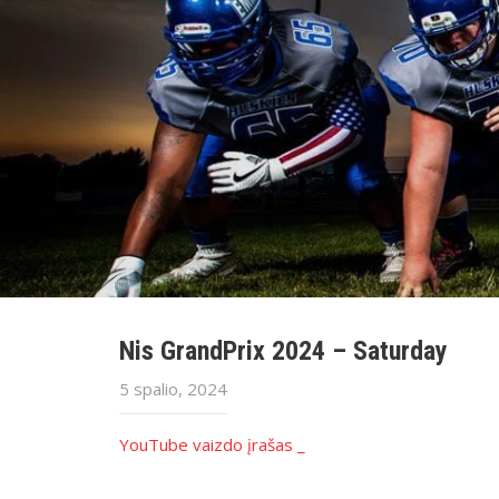
Nis GrandPrix 2024 – Saturday
5 spalio, 2024
YouTube vaizdo įrašas _