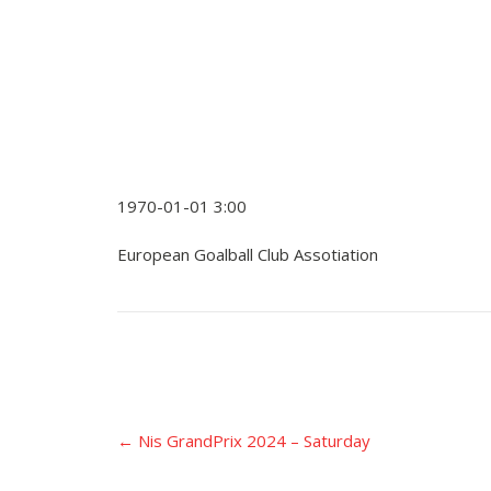
1970-01-01 3:00
European Goalball Club Assotiation
Įrašo
←
Nis GrandPrix 2024 – Saturday
navigacija