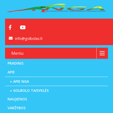
info@golbolas.lt
Meniu
PRADINIS
APIE
APIE NGA
GOLBOLO TAISYKLĖS
NAUJIENOS
VARŽYBOS