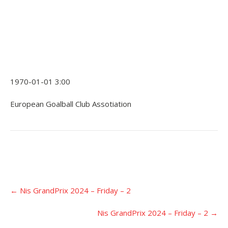
1970-01-01 3:00
European Goalball Club Assotiation
Įrašo
←
Nis GrandPrix 2024 – Friday – 2
navigacija
Nis GrandPrix 2024 – Friday – 2
→