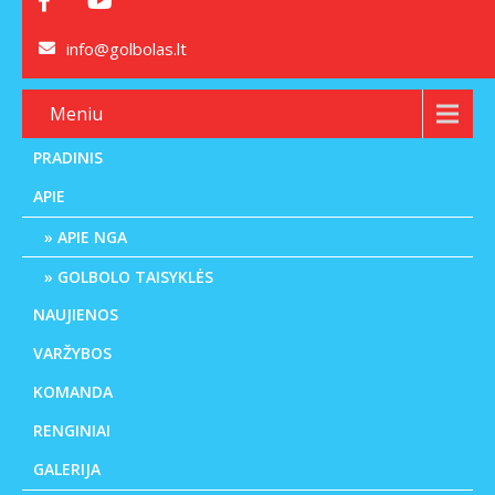
info@golbolas.lt
Meniu
PRADINIS
APIE
APIE NGA
GOLBOLO TAISYKLĖS
NAUJIENOS
VARŽYBOS
KOMANDA
RENGINIAI
GALERIJA