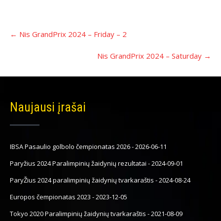
Įrašo
←
Nis GrandPrix 2024 – Friday – 2
navigacija
Nis GrandPrix 2024 – Saturday
→
Naujausi įrašai
IBSA Pasaulio golbolo čempionatas 2026
-
2026-06-11
Paryžius 2024 Paralimpinių žaidynių rezultatai
-
2024-09-01
ParyŽius 2024 paralimpinių žaidynių tvarkaraštis
-
2024-08-24
Europos čempionatas 2023
-
2023-12-05
Tokyo 2020 Paralimpinių žaidynių tvarkaraštis
-
2021-08-09