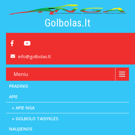
Golbolas.lt
info@golbolas.lt
Meniu
PRADINIS
APIE
APIE NGA
GOLBOLO TAISYKLĖS
NAUJIENOS