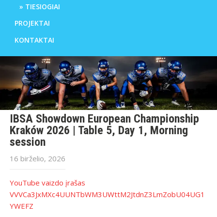
TIESIOGIAI
PROJEKTAI
KONTAKTAI
IBSA Showdown European Championship
Kraków 2026 | Table 5, Day 1, Morning
session
16 birželio, 2026
YouTube vaizdo įrašas
VVVCa3JxMXc4UUNTbWM3UWttM2JtdnZ3LmZobU04UG1
YWEFZ