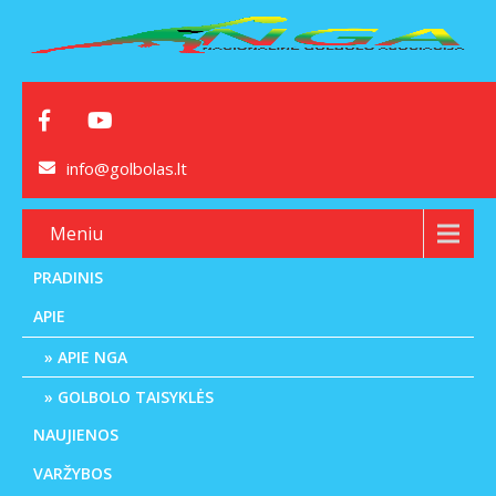
info@golbolas.lt
Meniu
PRADINIS
APIE
APIE NGA
GOLBOLO TAISYKLĖS
NAUJIENOS
VARŽYBOS