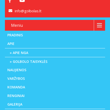
info@golbolas.lt
Meniu
PRADINIS
APIE
APIE NGA
GOLBOLO TAISYKLĖS
NAUJIENOS
VARŽYBOS
KOMANDA
RENGINIAI
GALERIJA