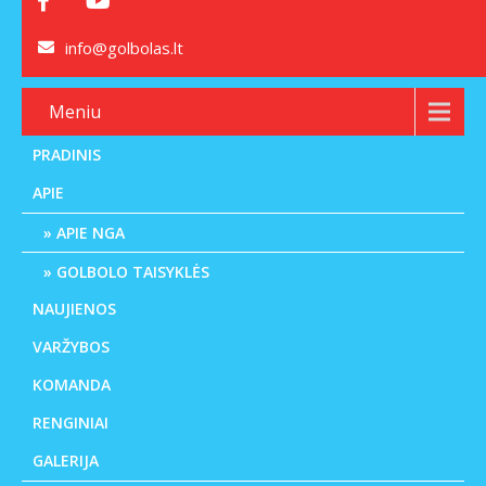
info@golbolas.lt
Meniu
PRADINIS
APIE
APIE NGA
GOLBOLO TAISYKLĖS
NAUJIENOS
VARŽYBOS
KOMANDA
RENGINIAI
GALERIJA