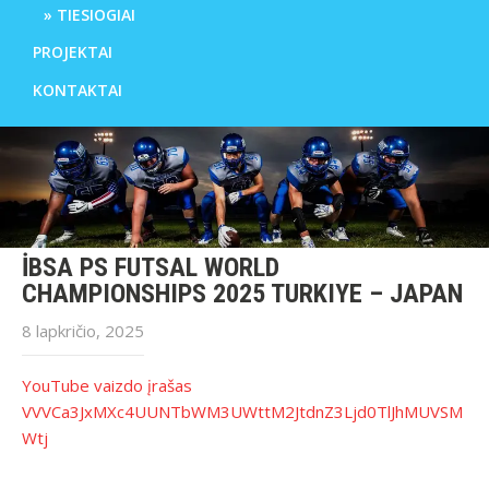
TIESIOGIAI
PROJEKTAI
KONTAKTAI
İBSA PS FUTSAL WORLD
CHAMPIONSHIPS 2025 TURKIYE – JAPAN
8 lapkričio, 2025
YouTube vaizdo įrašas
VVVCa3JxMXc4UUNTbWM3UWttM2JtdnZ3Ljd0TlJhMUVSM
Wtj