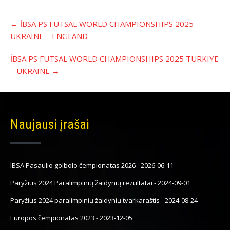
Įrašo
←
İBSA PS FUTSAL WORLD CHAMPIONSHIPS 2025 –
navigacija
UKRAINE – ENGLAND
İBSA PS FUTSAL WORLD CHAMPIONSHIPS 2025 TURKIYE
– UKRAINE
→
Naujausi įrašai
IBSA Pasaulio golbolo čempionatas 2026
-
2026-06-11
Paryžius 2024 Paralimpinių žaidynių rezultatai
-
2024-09-01
Paryžius 2024 paralimpinių žaidynių tvarkaraštis
-
2024-08-24
Europos čempionatas 2023
-
2023-12-05