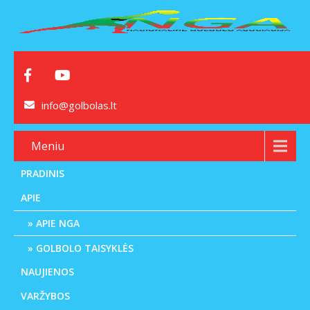
info@golbolas.lt
Meniu
PRADINIS
APIE
APIE NGA
GOLBOLO TAISYKLĖS
NAUJIENOS
VARŽYBOS