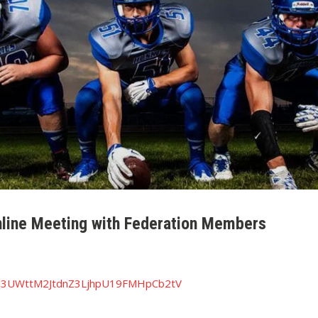
nline Meeting with Federation Members
WM3UWttM2JtdnZ3LjhpU19FMHpCb2tV