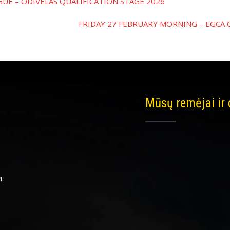
UE – ODIVELAS QUALIFICATION STAGE 2026
FRIDAY 27 FEBRUARY MORNING – EGCA
Mūsų remėjai ir
4