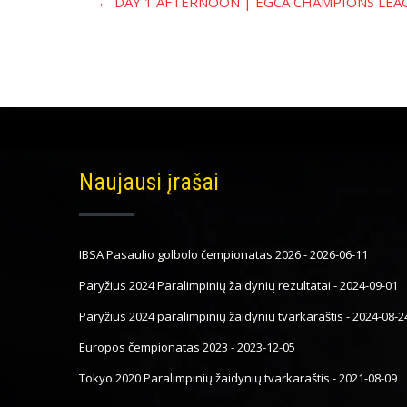
←
DAY 1 AFTERNOON | EGCA CHAMPIONS LEAG
navigacija
Naujausi įrašai
IBSA Pasaulio golbolo čempionatas 2026
-
2026-06-11
Paryžius 2024 Paralimpinių žaidynių rezultatai
-
2024-09-01
Paryžius 2024 paralimpinių žaidynių tvarkaraštis
-
2024-08-2
Europos čempionatas 2023
-
2023-12-05
Tokyo 2020 Paralimpinių žaidynių tvarkaraštis
-
2021-08-09