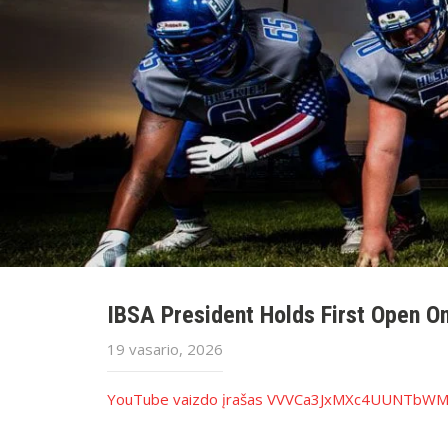
IBSA President Holds First Open O
19 vasario, 2026
YouTube vaizdo įrašas VVVCa3JxMXc4UUNTb