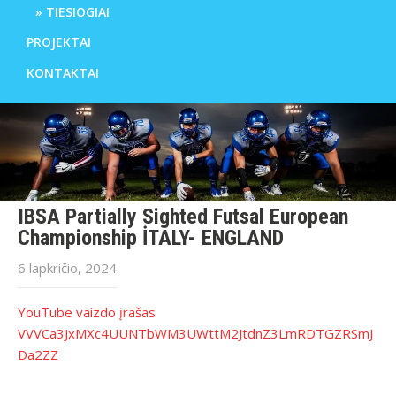
TIESIOGIAI
PROJEKTAI
KONTAKTAI
IBSA Partially Sighted Futsal European
Championship İTALY- ENGLAND
6 lapkričio, 2024
YouTube vaizdo įrašas
VVVCa3JxMXc4UUNTbWM3UWttM2JtdnZ3LmRDTGZRSmJ
Da2ZZ