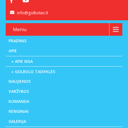
info@golbolas.lt
Meniu
PRADINIS
APIE
APIE NGA
GOLBOLO TAISYKLĖS
NAUJIENOS
VARŽYBOS
KOMANDA
RENGINIAI
GALERIJA