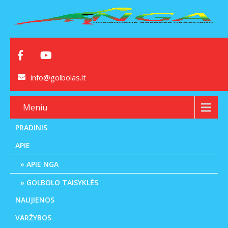
info@golbolas.lt
Meniu
PRADINIS
APIE
APIE NGA
GOLBOLO TAISYKLĖS
NAUJIENOS
VARŽYBOS