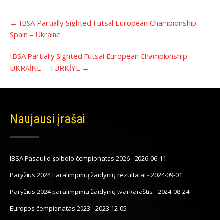
Įrašo
←
IBSA Partially Sighted Futsal European Championship
navigacija
Spain – Ukraine
IBSA Partially Sighted Futsal European Championship
UKRAİNE – TURKİYE
→
Naujausi įrašai
IBSA Pasaulio golbolo čempionatas 2026
-
2026-06-11
Paryžius 2024 Paralimpinių žaidynių rezultatai
-
2024-09-01
Paryžius 2024 paralimpinių žaidynių tvarkaraštis
-
2024-08-24
Europos čempionatas 2023
-
2023-12-05