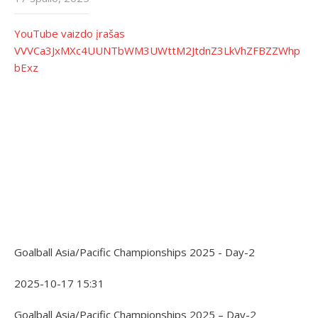
YouTube vaizdo įrašas
VVVCa3JxMXc4UUNTbWM3UWttM2JtdnZ3LkVhZFBZZWhp
bExz
Goalball Asia/Pacific Championships 2025 - Day-2
2025-10-17 15:31
Goalball Asia/Pacific Championships 2025 – Day-2