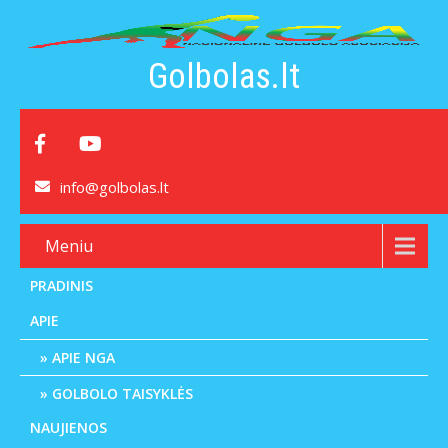
Golbolas.lt
info@golbolas.lt
Meniu
PRADINIS
APIE
APIE NGA
GOLBOLO TAISYKLĖS
NAUJIENOS