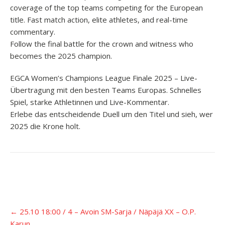
coverage of the top teams competing for the European
title. Fast match action, elite athletes, and real-time
commentary.
Follow the final battle for the crown and witness who
becomes the 2025 champion.
EGCA Women’s Champions League Finale 2025 – Live-
Übertragung mit den besten Teams Europas. Schnelles
Spiel, starke Athletinnen und Live-Kommentar.
Erlebe das entscheidende Duell um den Titel und sieh, wer
2025 die Krone holt.
Įrašo
←
25.10 18:00 / 4 – Avoin SM-Sarja / Näpäjä XX – O.P.
navigacija
Karun