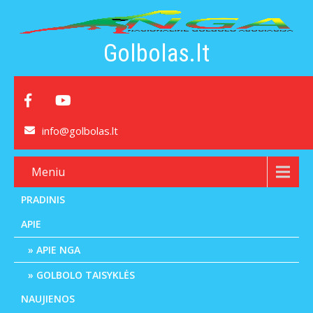
Golbolas.lt
info@golbolas.lt
Meniu
PRADINIS
APIE
APIE NGA
GOLBOLO TAISYKLĖS
NAUJIENOS