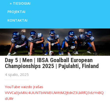
TIESIOGIAI
PROJEKTAI
KONTAKTAI
Day 5 | Men | IBSA Goalball European
Championships 2025 | Pajulahti, Finland
4 spalio, 2025
YouTube vaizdo įrašas
VVVCa3JxMXc4UUNTbWM3UWttM2JtdnZ3LkRfQ3dzYnBQ
dURr