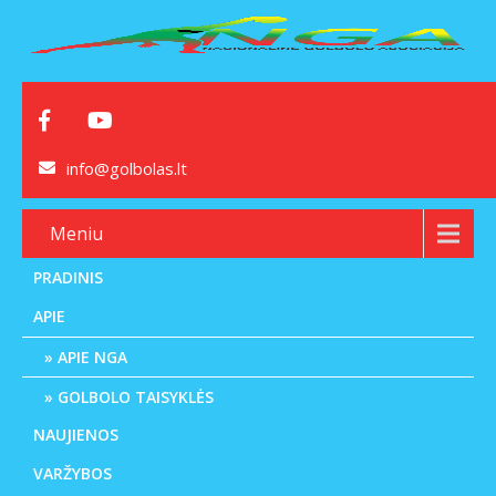
info@golbolas.lt
Meniu
PRADINIS
APIE
APIE NGA
GOLBOLO TAISYKLĖS
NAUJIENOS
VARŽYBOS