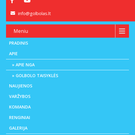
info@golbolas.lt
Meniu
PRADINIS
APIE
APIE NGA
GOLBOLO TAISYKLĖS
NAUJIENOS
VARŽYBOS
KOMANDA
RENGINIAI
GALERIJA