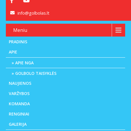
info@golbolas.lt
Meniu
PRADINIS
APIE
APIE NGA
GOLBOLO TAISYKLĖS
NAUJIENOS
VARŽYBOS
KOMANDA
RENGINIAI
GALERIJA