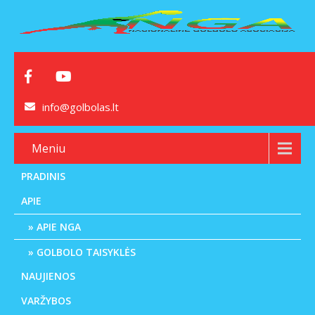
info@golbolas.lt
Meniu
PRADINIS
APIE
APIE NGA
GOLBOLO TAISYKLĖS
NAUJIENOS
VARŽYBOS