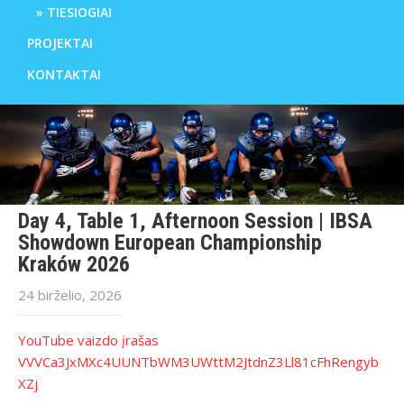
TIESIOGIAI
PROJEKTAI
KONTAKTAI
Day 4, Table 1, Afternoon Session | IBSA
Showdown European Championship
Kraków 2026
24 birželio, 2026
YouTube vaizdo įrašas
VVVCa3JxMXc4UUNTbWM3UWttM2JtdnZ3Ll81cFhRengyb
XZj