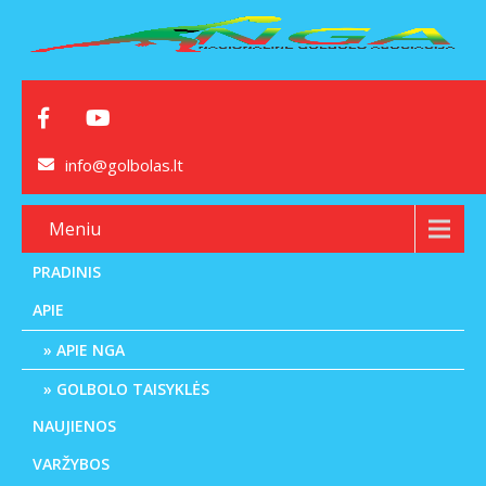
info@golbolas.lt
Meniu
PRADINIS
APIE
APIE NGA
GOLBOLO TAISYKLĖS
NAUJIENOS
VARŽYBOS