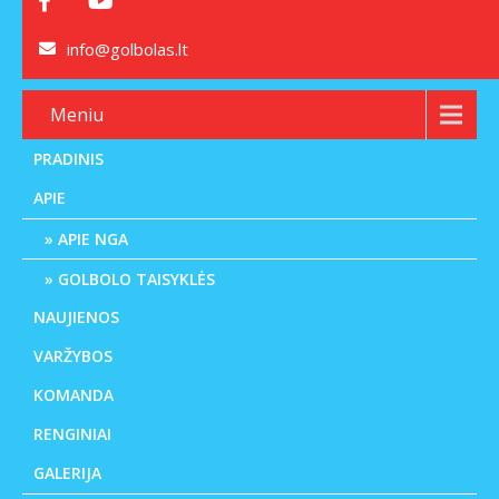
info@golbolas.lt
Meniu
PRADINIS
APIE
APIE NGA
GOLBOLO TAISYKLĖS
NAUJIENOS
VARŽYBOS
KOMANDA
RENGINIAI
GALERIJA