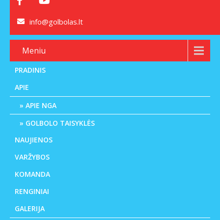
info@golbolas.lt
Meniu
PRADINIS
APIE
APIE NGA
GOLBOLO TAISYKLĖS
NAUJIENOS
VARŽYBOS
KOMANDA
RENGINIAI
GALERIJA