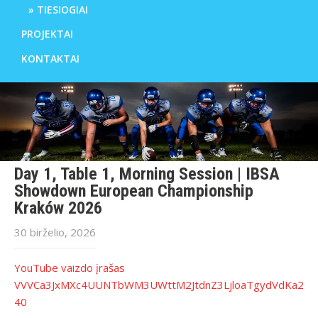
TIESIOGIAI
PROJEKTAI
KONTAKTAI
Day 1, Table 1, Morning Session | IBSA
Showdown European Championship
Kraków 2026
30 birželio, 2026
YouTube vaizdo įrašas
VVVCa3JxMXc4UUNTbWM3UWttM2JtdnZ3LjloaTgydVdKa2
40