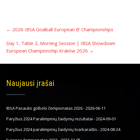
Įrašo
←
2026 IBSA Goalball European B’ Championships
navigacija
Day 1, Table 2, Morning Session | IBSA Showdown
European Championship Kraków 2026
→
Naujausi įrašai
IBSA Pasaulio golbolo čempionatas 2026
-
2026-06-11
Paryžius 2024 Paralimpinių žaidynių rezultatai
-
2024-09-01
Paryžius 2024 paralimpinių žaidynių tvarkaraštis
-
2024-08-24