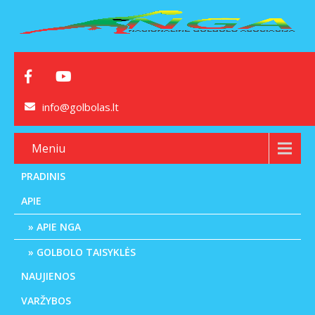
info@golbolas.lt
Meniu
PRADINIS
APIE
APIE NGA
GOLBOLO TAISYKLĖS
NAUJIENOS
VARŽYBOS