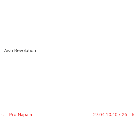
– Aisti Revolution
ort – Pro Näpäjä
27.04 10:40 / 26 – 