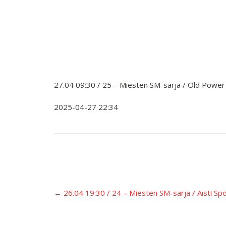
27.04 09:30 / 25 – Miesten SM-sarja / Old Power 
2025-04-27 22:34
Įrašo
←
26.04 19:30 / 24 – Miesten SM-sarja / Aisti Sp
navigacija