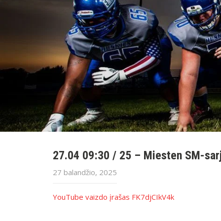
27.04 09:30 / 25 – Miesten SM-sarj
27 balandžio, 2025
YouTube vaizdo įrašas FK7djCIkV4k