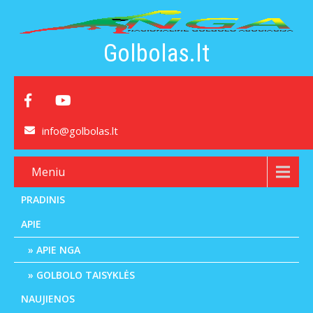
Golbolas.lt
info@golbolas.lt
Meniu
PRADINIS
APIE
APIE NGA
GOLBOLO TAISYKLĖS
NAUJIENOS