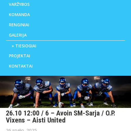
VARŽYBOS
KOMANDA
RENGINIAI
GALERIJA
TIESIOGIAI
PROJEKTAI
KONTAKTAI
26.10 12:00 / 6 – Avoin SM-Sarja / O.P.
Vixens – Aisti United
26 spalio, 2025