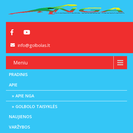
info@golbolas.lt
Meniu
PRADINIS
APIE
APIE NGA
GOLBOLO TAISYKLĖS
NAUJIENOS
VARŽYBOS