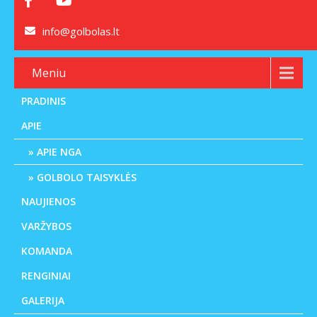
info@golbolas.lt
Meniu
PRADINIS
APIE
APIE NGA
GOLBOLO TAISYKLĖS
NAUJIENOS
VARŽYBOS
KOMANDA
RENGINIAI
GALERIJA