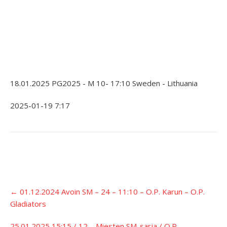
18.01.2025 PG2025 - M 10- 17:10 Sweden - Lithuania
2025-01-19 7:17
Įrašo
←
01.12.2024 Avoin SM – 24 – 11:10 – O.P. Karun – O.P.
navigacija
Gladiators
25.01.2025 15:15 / 12 – Miesten SM-sarja / O.P.