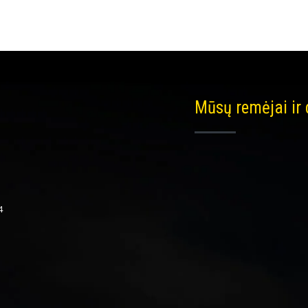
Mūsų remėjai ir
4