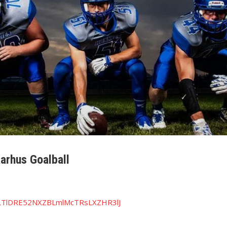
Aarhus Goalball
oLTlDRE52NXZBLmlMcTRsLXZHR3lJ