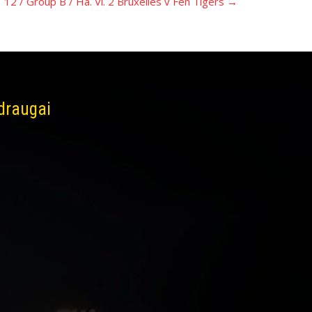
12 / Group B / Ha. Vi. 2 Bruxelles v Fen Tigers
→
 draugai