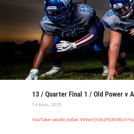
13 / Quarter Final 1 / Old Power v 
14 kovo, 2025
YouTube vaizdo įrašas VVVwYjYzb2FGR3BiU1F