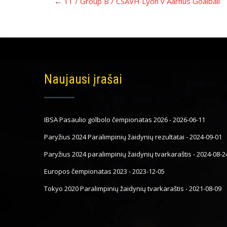
←
11 / Group B / CSAVH Lyon v Aarhus Goalball
navigacija
Naujausi įrašai
IBSA Pasaulio golbolo čempionatas 2026
-
2026-06-11
Paryžius 2024 Paralimpinių žaidynių rezultatai
-
2024-09-01
Paryžius 2024 paralimpinių žaidynių tvarkaraštis
-
2024-08-2
Europos čempionatas 2023
-
2023-12-05
Tokyo 2020 Paralimpinių žaidynių tvarkaraštis
-
2021-08-09