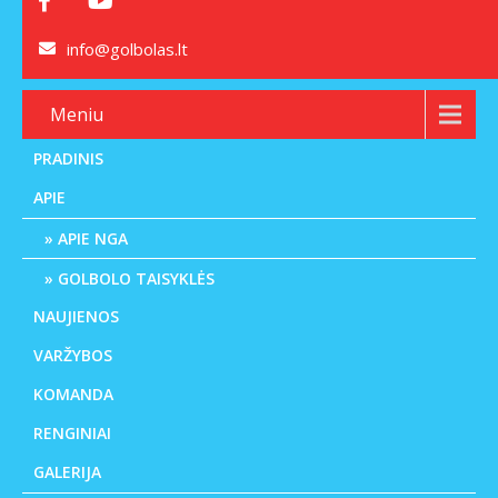
info@golbolas.lt
Meniu
PRADINIS
APIE
APIE NGA
GOLBOLO TAISYKLĖS
NAUJIENOS
VARŽYBOS
KOMANDA
RENGINIAI
GALERIJA