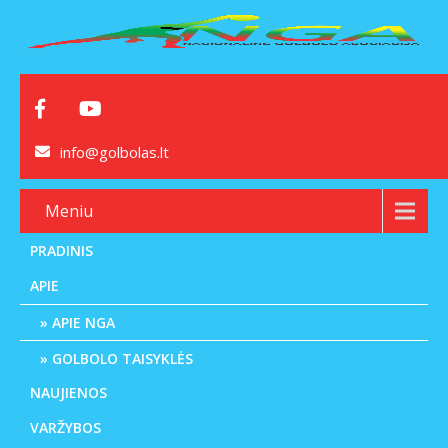
info@golbolas.lt
Meniu
PRADINIS
APIE
APIE NGA
GOLBOLO TAISYKLĖS
NAUJIENOS
VARŽYBOS