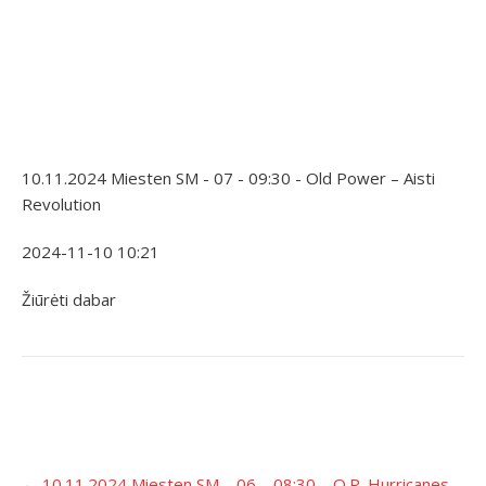
10.11.2024 Miesten SM - 07 - 09:30 - Old Power – Aisti
Revolution
2024-11-10 10:21
Žiūrėti dabar
Įrašo
←
10.11.2024 Miesten SM – 06 – 08:30 – O.P. Hurricanes –