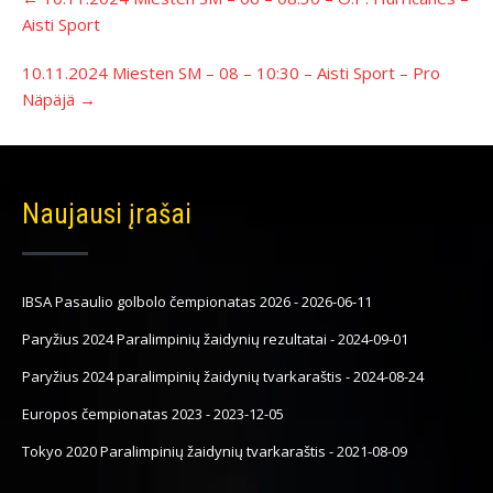
navigacija
Aisti Sport
10.11.2024 Miesten SM – 08 – 10:30 – Aisti Sport – Pro
Näpäjä
→
Naujausi įrašai
IBSA Pasaulio golbolo čempionatas 2026
-
2026-06-11
Paryžius 2024 Paralimpinių žaidynių rezultatai
-
2024-09-01
Paryžius 2024 paralimpinių žaidynių tvarkaraštis
-
2024-08-24
Europos čempionatas 2023
-
2023-12-05
Tokyo 2020 Paralimpinių žaidynių tvarkaraštis
-
2021-08-09