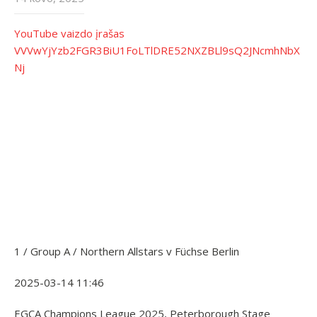
YouTube vaizdo įrašas
VVVwYjYzb2FGR3BiU1FoLTlDRE52NXZBLl9sQ2JNcmhNbX
Nj
1 / Group A / Northern Allstars v Füchse Berlin
2025-03-14 11:46
EGCA Champions League 2025, Peterborough Stage