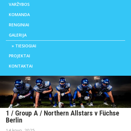
VARŽYBOS
KOMANDA
RENGINIAI
GALERIJA
TIESIOGIAI
PROJEKTAI
KONTAKTAI
1 / Group A / Northern Allstars v Füchse
Berlin
14 kovo, 2025