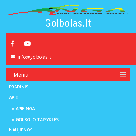
Golbolas.lt
info@golbolas.lt
Meniu
PRADINIS
APIE
APIE NGA
GOLBOLO TAISYKLĖS
NAUJIENOS