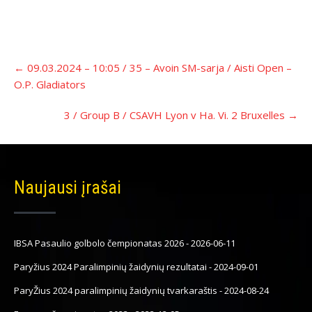
Įrašo
←
09.03.2024 – 10:05 / 35 – Avoin SM-sarja / Aisti Open –
navigacija
O.P. Gladiators
3 / Group B / CSAVH Lyon v Ha. Vi. 2 Bruxelles
→
Naujausi įrašai
IBSA Pasaulio golbolo čempionatas 2026
-
2026-06-11
Paryžius 2024 Paralimpinių žaidynių rezultatai
-
2024-09-01
ParyŽius 2024 paralimpinių žaidynių tvarkaraštis
-
2024-08-24