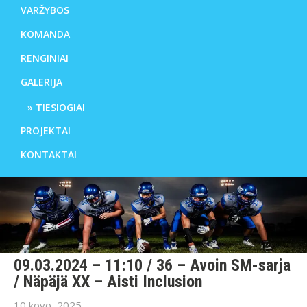
VARŽYBOS
KOMANDA
RENGINIAI
GALERIJA
TIESIOGIAI
PROJEKTAI
KONTAKTAI
09.03.2024 – 11:10 / 36 – Avoin SM-sarja
/ Näpäjä XX – Aisti Inclusion
10 kovo, 2025