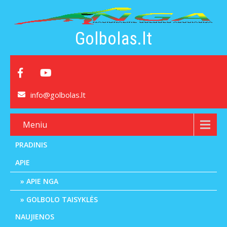
Golbolas.lt
info@golbolas.lt
Meniu
PRADINIS
APIE
APIE NGA
GOLBOLO TAISYKLĖS
NAUJIENOS