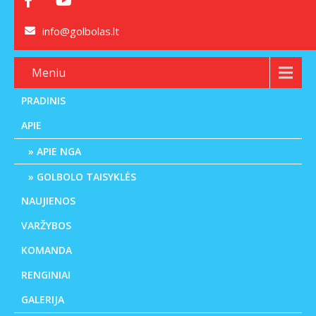
info@golbolas.lt
Meniu
PRADINIS
APIE
APIE NGA
GOLBOLO TAISYKLĖS
NAUJIENOS
VARŽYBOS
KOMANDA
RENGINIAI
GALERIJA