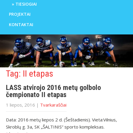
TIESIOGIAI
PROJEKTAI
KONTAKTAI
Tag: II etapas
LASS atvirojo 2016 metų golbolo
čempionato II etapas
1 liepos, 2016
|
Tvarkaraščiai
Data: 2016 metų liepos 2 d. (Šeštadienis). Vieta:Vilnius,
Skroblų g. 3a, SK „ŠALTINIS“ sporto kompleksas.