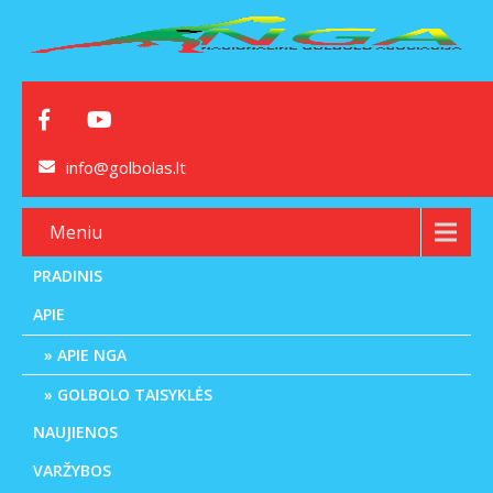
info@golbolas.lt
Meniu
PRADINIS
APIE
APIE NGA
GOLBOLO TAISYKLĖS
NAUJIENOS
VARŽYBOS