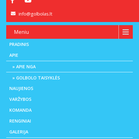
info@golbolas.lt
Meniu
PRADINIS
APIE
APIE NGA
GOLBOLO TAISYKLĖS
NAUJIENOS
VARŽYBOS
KOMANDA
RENGINIAI
GALERIJA