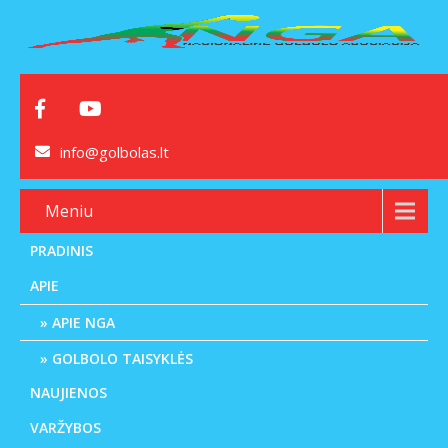
info@golbolas.lt
Meniu
PRADINIS
APIE
APIE NGA
GOLBOLO TAISYKLĖS
NAUJIENOS
VARŽYBOS