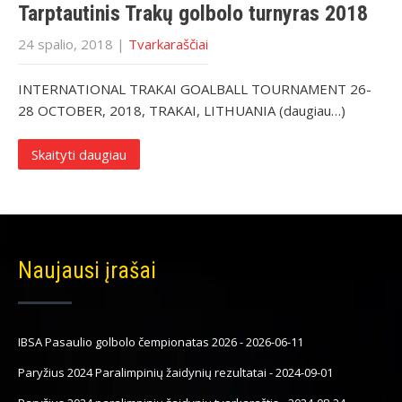
Tarptautinis Trakų golbolo turnyras 2018
24 spalio, 2018
|
Tvarkaraščiai
INTERNATIONAL TRAKAI GOALBALL TOURNAMENT 26-
28 OCTOBER, 2018, TRAKAI, LITHUANIA (daugiau…)
Skaityti daugiau
Naujausi įrašai
IBSA Pasaulio golbolo čempionatas 2026
-
2026-06-11
Paryžius 2024 Paralimpinių žaidynių rezultatai
-
2024-09-01